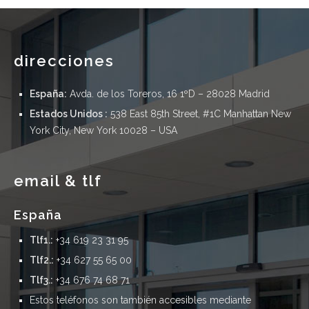
direcciones
España:
Avda. de los Toreros, 16 1ºD – 28028 Madrid
Estados Unidos :
538 East 85th Street, #1C Manhattan New
York City, New York 10028 – USA
email & tlf
españa
Tlf1.:
+34 619 23 31 95
Tlf2.:
+34 627 55 65 00
Tlf3.:
+34 676 74 68 71
Estos teléfonos son también accesibles mediante