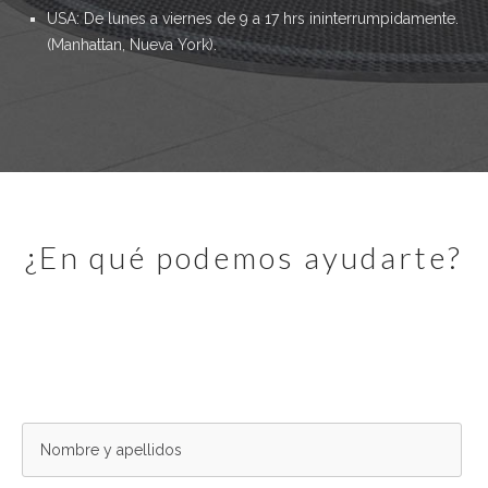
USA: De lunes a viernes de 9 a 17 hrs ininterrumpidamente.
(Manhattan, Nueva York).
¿en qué podemos ayudarte?