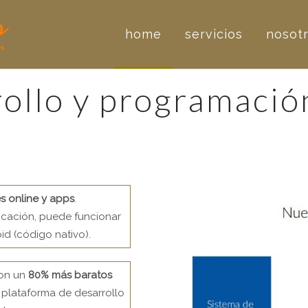
home
servicios
nosot
rollo y programació
es online y apps
.
licación, puede funcionar
id (código nativo).
son un
80% más baratos
 plataforma de desarrollo