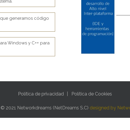
stema.
no que generamos código
para Windows y C++ para
Política de privacidad
Política de Cookies
t © 2021 Networkdreams (NetDreams S.C)
designed by Netw