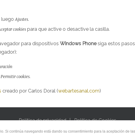
, luego
.
Ajustes
para que active o desactive la casilla.
Aceptar cookies
avegador para dispositivos
Windows Phone
siga estos pasos
egador):
uración
a
.
Permitir cookies
s
creado por Carlos Doral (
webartesanal.com
)
Política de privacidad
Política de Cookies
uario. Si continúa navegando está dando su consentimiento para la aceptación de l
t © 2021 Networkdreams (NetDreams S.C)
designed by Netw