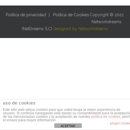
Política de privacidad
Política de Cookies
Copyright © 2021
Networkdreams
(NetDreams S.C)
designed by Networkdreams
uso de cookies
Este sitio web utiliza cookies para que usted tenga la mejor experiencia de
usuario. Si continúa navegando está dando su consentimiento para la aceptació
de las mencionadas cookies y la aceptación de nuestra
política de cookies
, pinc
el enlace para mayor información.
plugin cooki
ACEPTAR