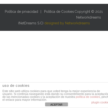
Política de privacidad
Política de Cookies
Copyright © 2021
Networkdreams
(NetDreams S.C)
designed by Networkdreams
uso de cookies
Este sitio web utiliza cookies para que usted tenga la mejor experiencia de
usuario. Si continúa navegando está dando su consentimiento para la aceptació
de las mencionadas cookies y la aceptación de nuestra
política de cookies
, pinc
el enlace para mayor información.
plugin cooki
ACEPTAR