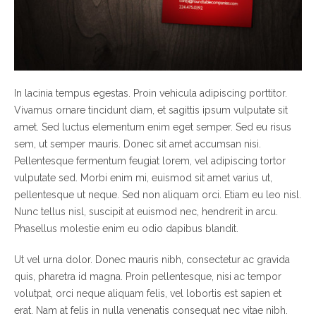
In lacinia tempus egestas. Proin vehicula adipiscing porttitor.
Vivamus ornare tincidunt diam, et sagittis ipsum vulputate sit
amet. Sed luctus elementum enim eget semper. Sed eu risus
sem, ut semper mauris. Donec sit amet accumsan nisi.
Pellentesque fermentum feugiat lorem, vel adipiscing tortor
vulputate sed. Morbi enim mi, euismod sit amet varius ut,
pellentesque ut neque. Sed non aliquam orci. Etiam eu leo nisl.
Nunc tellus nisl, suscipit at euismod nec, hendrerit in arcu.
Phasellus molestie enim eu odio dapibus blandit.
Ut vel urna dolor. Donec mauris nibh, consectetur ac gravida
quis, pharetra id magna. Proin pellentesque, nisi ac tempor
volutpat, orci neque aliquam felis, vel lobortis est sapien et
erat. Nam at felis in nulla venenatis consequat nec vitae nibh.