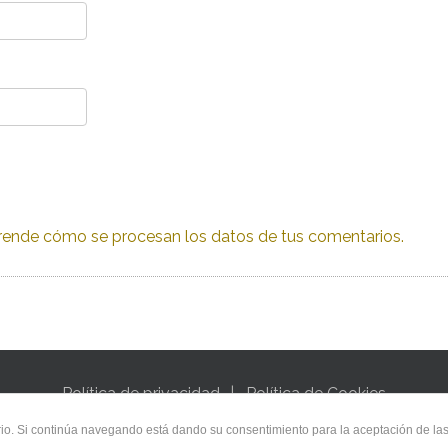
ende cómo se procesan los datos de tus comentarios.
Política de privacidad
Política de Cookies
uario. Si continúa navegando está dando su consentimiento para la aceptación de l
t © 2021 Networkdreams (NetDreams S.C)
designed by Netw