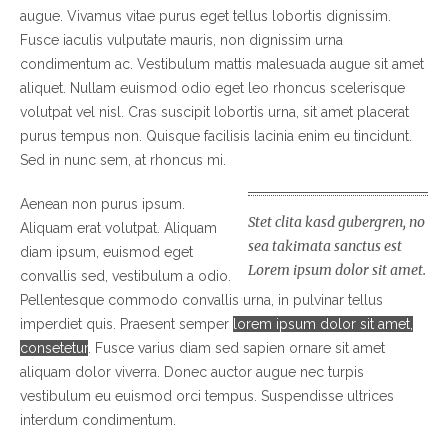
augue. Vivamus vitae purus eget tellus lobortis dignissim.
Fusce iaculis vulputate mauris, non dignissim urna
condimentum ac. Vestibulum mattis malesuada augue sit amet
aliquet. Nullam euismod odio eget leo rhoncus scelerisque
volutpat vel nisl. Cras suscipit lobortis urna, sit amet placerat
purus tempus non. Quisque facilisis lacinia enim eu tincidunt.
Sed in nunc sem, at rhoncus mi.
Aenean non purus ipsum.
Stet clita kasd gubergren, no
Aliquam erat volutpat. Aliquam
sea takimata sanctus est
diam ipsum, euismod eget
Lorem ipsum dolor sit amet.
convallis sed, vestibulum a odio.
Pellentesque commodo convallis urna, in pulvinar tellus
imperdiet quis. Praesent semper
lorem ipsum dolor sit amet,
consetetur
. Fusce varius diam sed sapien ornare sit amet
aliquam dolor viverra. Donec auctor augue nec turpis
vestibulum eu euismod orci tempus. Suspendisse ultrices
interdum condimentum.