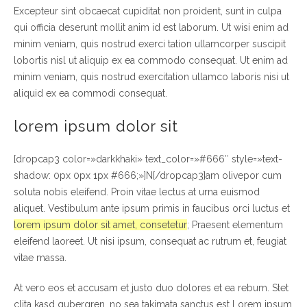
Excepteur sint obcaecat cupiditat non proident, sunt in culpa
qui officia deserunt mollit anim id est laborum. Ut wisi enim ad
minim veniam, quis nostrud exerci tation ullamcorper suscipit
lobortis nisl ut aliquip ex ea commodo consequat. Ut enim ad
minim veniam, quis nostrud exercitation ullamco laboris nisi ut
aliquid ex ea commodi consequat.
lorem ipsum dolor sit
[dropcap3 color=»darkkhaki» text_color=»#666″ style=»text-
shadow: 0px 0px 1px #666;»]N[/dropcap3]am olivepor cum
soluta nobis eleifend. Proin vitae lectus at urna euismod
aliquet. Vestibulum ante ipsum primis in faucibus orci luctus et
lorem ipsum dolor sit amet, consetetur
; Praesent elementum
eleifend laoreet. Ut nisi ipsum, consequat ac rutrum et, feugiat
vitae massa.
At vero eos et accusam et justo duo dolores et ea rebum. Stet
clita kasd gubergren, no sea takimata sanctus est Lorem ipsum