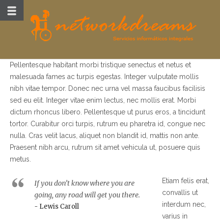
Pellentesque habitant morbi tristique senectus et netus et
malesuada fames ac turpis egestas. Integer vulputate mollis
nibh vitae tempor. Donec nec urna vel massa faucibus facilisis
sed eu elit. Integer vitae enim lectus, nec mollis erat. Morbi
dictum rhoncus libero. Pellentesque ut purus eros, a tincidunt
tortor. Curabitur orci turpis, rutrum eu pharetra id, congue nec
nulla. Cras velit lacus, aliquet non blandit id, mattis non ante.
Praesent nibh arcu, rutrum sit amet vehicula ut, posuere quis
metus.
Etiam felis erat,
If you don’t know where you are
convallis ut
going, any road will get you there.
interdum nec,
- Lewis Caroll
varius in