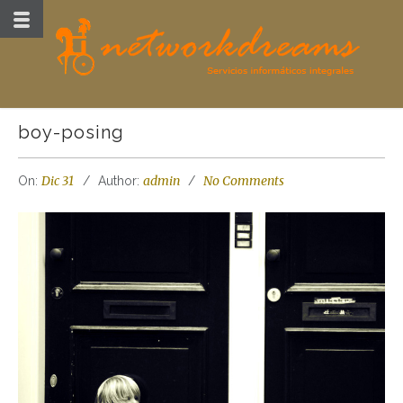
boy-posing
Dic 31
admin
No Comments
On:
Author: