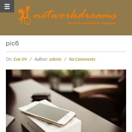
pic6
Ene 09
admin
No Comments
On:
Author: